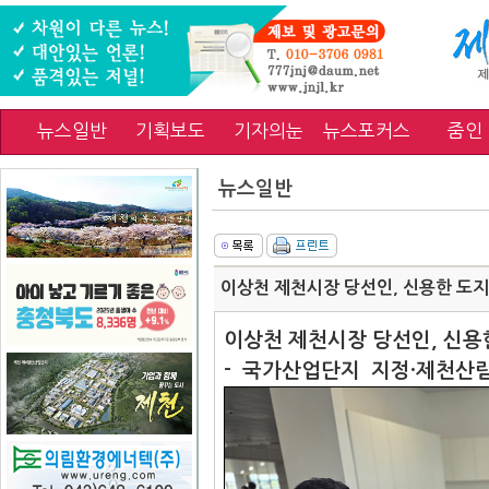
뉴스일반
기획보도
기자의눈
뉴스포커스
줌인
뉴스일반
이상천 제천시장 당선인, 신용한 도
이상천 제천시장 당선인, 신용
- 국가산업단지 지정·제천산