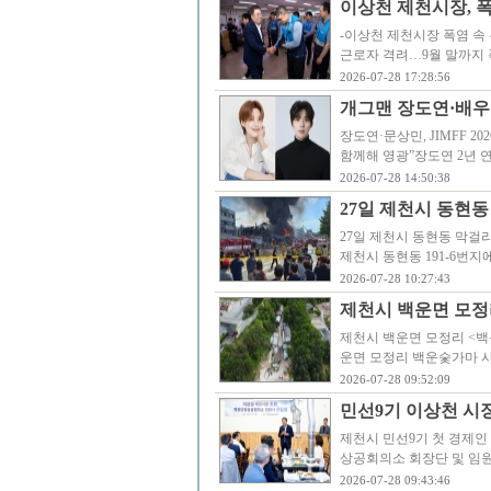
이상천 제천시장, 
-이상천 제천시장 폭염 속
근로자 격려…9월 말까지
2026-07-28 17:28:56
개그맨 장도연·배우 문
장도연·문상민, JIMFF 
함께해 영광”장도연 2년 
2026-07-28 14:50:38
27일 제천시 동현
27일 제천시 동현동 막걸
제천시 동현동 191-6번
2026-07-28 10:27:43
제천시 백운면 모정
제천시 백운면 모정리 <백
운면 모정리 백운숯가마 
2026-07-28 09:52:09
민선9기 이상천 시장
제천시 민선9기 첫 경제인
상공회의소 회장단 및 임원
2026-07-28 09:43:46