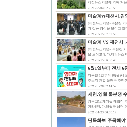
제천뉴스저널에 의해 처음
2021-08-04 02:25:53
미술계vs제천시,김
(제천뉴스저널=주은철 기
가 갈등 양상을 보이고 있
2021-07-15 07:57:56
미술계 VS 제천시 
(제천뉴스저널= 주은철 기
을 보이고 있다.제천뉴스저
2021-07-15 06:38:48
6월1일부터 전세 6
다음달 1일부터 전(월)세
주소지 관할 읍면동 주민
2021-05-20 02:14:57
제천.영월 물분쟁 
쌍용C&E 폐기물 매립장 
가라앉았다.영월군 남면 
2021-04-23 00:58:17
단독화보-주목해야 