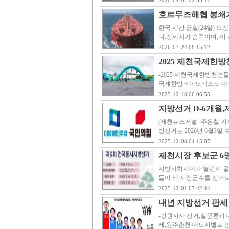
2026-04-02 02:35:17
호르무즈해협 봉쇄가 
한국 시간 금일(24일) 오
다.전세계가 숨죽이며, 이
2026-03-24 08:15:12
2025 제천국제한
-2025 제천국제한방천연
국제한방바이오엑스포 대비 
2025-12-18 06:06:55
지방선거 D-6개월
(제천뉴스저널=주은철 기자
방선거는 2026년 6월3
2025-12-08 04:15:07
제천시장 후보군 6
지방자치시대가 열린지 올해
들이 왜 시장군수를 선거로
2025-12-01 07:42:44
내년 지방선거 판세
-강원지사 선거,일꾼론과 
세,원주춘천 대도시벨트 민