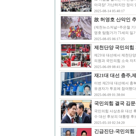
아극장! 가난하지만 정이 
2025-08-14 05:40:17
故 허영호 산악인 추
(제천뉴스저널=주은철 기자)
영호 탐험가가 71세의 일
2025-08-05 06:17:25
제천단양 국민의힘 
제21대 대선에서 제천단양
의원과 국민의힘 소속 자
2025-06-09 08:41:29
재21대 대선 충주,
이번 제21대 대선에서 충북
유권자가 투표에 참여했다
2025-06-09 01:38:04
국민의힘 결국 김문
국민의힘 사상초유 대선 
수 대선 후보의 대통령 후
2025-05-10 02:34:20
긴급진단-국민의힘 