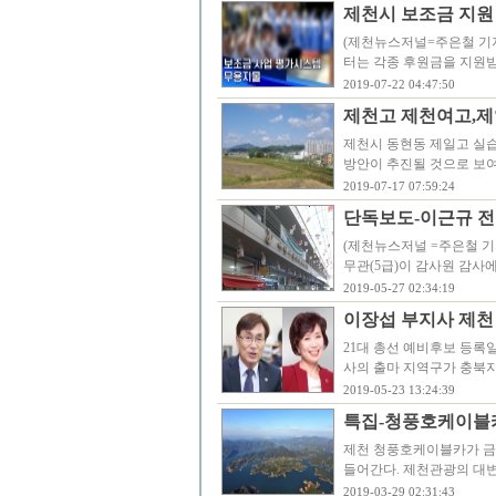
제천시 보조금 지원
(제천뉴스저널=주은철 기
터는 각종 후원금을 지원
2019-07-22 04:47:50
제천고 제천여고,제
제천시 동현동 제일고 실
방안이 추진될 것으로 보여
2019-07-17 07:59:24
단독보도-이근규 전
(제천뉴스저널 =주은철 기
무관(5급)이 감사원 감사
2019-05-27 02:34:19
이장섭 부지사 제천 
21대 총선 예비후보 등록
사의 출마 지역구가 충북지
2019-05-23 13:24:39
특집-청풍호케이블카 
제천 청풍호케이블카가 금일
들어간다. 제천관광의 대변
2019-03-29 02:31:43