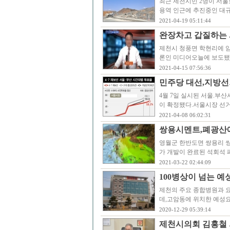
최근 제천시민 2명이 서
용역 인근에 추진중인 대
2021-04-19 05:11:44
완장차고 갑질하는 
제천시 청풍면 학현리에 
론인 미디어오늘에 보도됐
2021-04-15 07:56:36
민주당 대선,지방선
4월 7일 실시된 서울.부
이 확정됐다.서울시장 선거
2021-04-08 06:02:31
쌍용시멘트,폐광산에
영월군 한반도면 쌍용리 쌍용
가 개발이 완료된 석회석
2021-03-22 02:44:09
100병상이 넘는 
제천의 주요 종합병원과 
데,고암동에 위치한 예성
2020-12-29 05:39:14
제천시의회 김홍철 