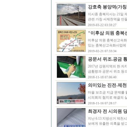
강호축 봉양역(가칭
이시종 충북지사는 21일 
관련 가칭 서제천역을 만들
2019-03-22 03:59:27
"이후삼 의원 충북
이후삼 의원 충북선고속화
있는 충북선고속화사업에 
2019-02-21 07:33:34
공문서 위조.공금 횡
2017년 강원지역의 한 
금횡령과 공문서 위조 등으
2018-11-18 07:06:40
의미있는 진전-제천
마을 보조금 지급 문제를 
시의회의 협치로 해결의 실
2018-11-16 07:28:17
최경자 전 시의원 
지난 6.13 지방선거 제
보에게 유출한 의혹을 받고