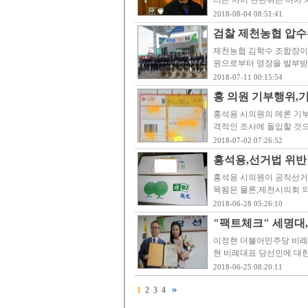
러는 사이 면단위는 마치
2018-08-04 08:51:41
검찰 제천농협 압수
제천농협 김학수 조합장이
원으로부터 영장을 발부받
2018-07-11 00:15:54
홍 의원 기부행위,
홍석용 시의원의 메론 기
격적인 조사에 돌입할 것
2018-07-02 07:26:52
홍석용,선거법 위반
홍석용 시의원이 공직선거
목됨은 물론,제천시의회 
2018-06-28 05:26:10
"팩트체크" 세명대
이정현 더불어민주당 비례대
현 비례대표 당선인에 대한
2018-06-25 08:20:11
1
2
3
4