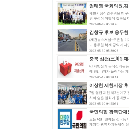
엄태영 국회의원,김
제천시장직인수위원회 구성
위 구성이 어떻게 결론날지
2022-06-07 05:20:46
김창규 후보 용두천
(제천뉴스저널=주은철 기자)
고 용두천 복개 공약이 시
2022-05-30 05:39:26
충북 삼천(三川[),
6.1지방선거 공식선거운동
에 천(川)자가 들어가는 제
2022-05-17 00:20:14
이상천 제천시장 후
7일 열린 제천 제2선거구
치의 숨은 일화가 공개됐
2022-05-09 04:25:31
국민의힘 광역단체장
오는 6월 1일에는 전국동
제외한 광역자치단체장 선