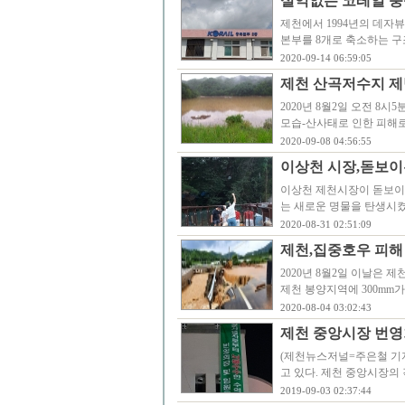
실익없는 코레일 충북
제천에서 1994년의 데자
본부를 8개로 축소하는 구
2020-09-14 06:59:05
제천 산곡저수지 제
2020년 8월2일 오전 8
모습-산사태로 인한 피해
2020-09-08 04:56:55
이상천 시장,돋보이
이상천 제천시장이 돋보이
는 새로운 명물을 탄생시켰
2020-08-31 02:51:09
제천,집중호우 피해 
2020년 8월2일 이날은 
제천 봉양지역에 300mm
2020-08-04 03:02:43
제천 중앙시장 번영
(제천뉴스저널=주은철 기자
고 있다. 제천 중앙시장의
2019-09-03 02:37:44