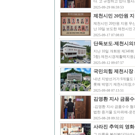
다. 고 규정하고 있다.형사
2025-09-29 06:59:53
제천시민 20만원 지
제천시민 20만원 지원 무
난 10일 보도한 제천시민 
2025-09-17 07:08:03
단독보도-제천시의
지난 10일 개회된 제34
5항) 제천시경제활력지원
2025-09-12 09:07:57
국민의힘 제천시장 
내년 지방선거가 9개월도 
롯해 박영기 제천시의장,이
2025-09-08 07:13:51
김영환 지사 금품수
-김영환 지사 금품수수 혐
법한 증거물 도마위에-운
2025-08-28 09:32:22
사라진 추억의 영화관
그 이름을 불러본다!단성사