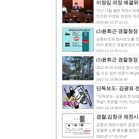
이정임 의장 예결위
지난 11일 열린 제천시의
안건은 이정임 의장의 직
2023-09-15 07:23:13
(2)윤희근 경찰청장
심층보도와 탐사보도를 전문
하여 윤희근 경찰청장의 제
2022-11-21 05:11:22
(1)윤희근 경찰청장
2022.10.29 이태원 
일 수도 있어 파문이 예상된
2022-11-10 06:50:40
단독보도- 김광표 
<단독보도- 김광표 전 단
저널= 주은철 기자) 지난
2022-10-19 00:01:11
경찰,김창규 제천
김창규 제천시장이 공공기
경찰에 소환 통보를 받았다
2022-07-17 03:53:47