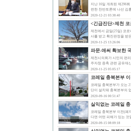
지난 16일 개최된 제29
련한 찬반토론에 나선 김
2020-12-21 03:38:40
<긴급진단>제천 코
제천에서 금일(25일) 코
사를 받고 확진판정을 받은 
2020-11-25 13:26:06
파문-애써 확보한 
제천시의회가 시민의 편리
주자창 증축 관련 공유재
2020-11-25 05:05:17
코레일 충북본부 이
코레일 충북본부가 오는 2
단이 설치돼 충북본부의 
2020-09-16 00:51:47
실익없는 코레일 충북
코레일 충북본부 이전(폐지
다면 어떤 피해가 있는 것
2020-09-15 08:09:18