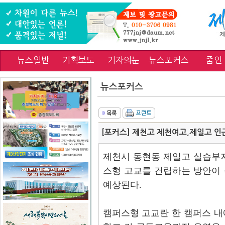
뉴스일반
기획보도
기자의눈
뉴스포커스
줌인
뉴스포커스
[포커스] 제천고 제천여고,제일고 인
제천시 동현동 제일고 실습부
스형 고교를 건립하는 방안이
예상된다.
캠퍼스형 고교란 한 캠퍼스 내에