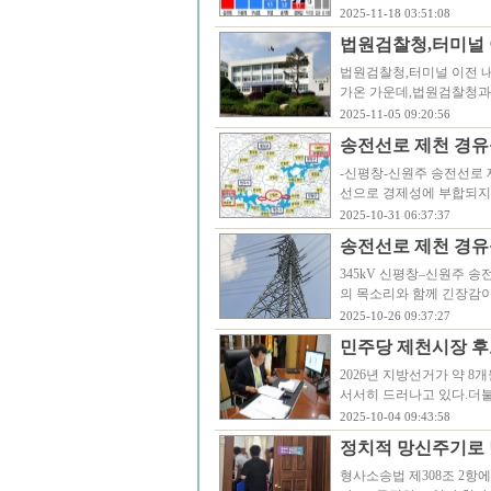
2025-11-18 03:51:08
법원검찰청,터미널 
법원검찰청,터미널 이전 내
가온 가운데,법원검찰청과
2025-11-05 09:20:56
송전선로 제천 경유
-신평창-신원주 송전선로 
선으로 경제성에 부합되지 
2025-10-31 06:37:37
송전선로 제천 경유
345kV 신평창–신원주
의 목소리와 함께 긴장감이
2025-10-26 09:37:27
민주당 제천시장 후
2026년 지방선거가 약 
서서히 드러나고 있다.더
2025-10-04 09:43:58
정치적 망신주기로 
형사소송법 제308조 2항