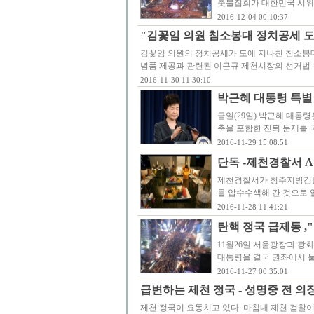
촛불집회가 대한민국 시위 
2016-12-04 00:10:37
"김꽃임 의원 침소봉대 정치공세 
김꽃임 의원의 정치공세가 도에 지나친 침소봉대
념품 제공과 관련된 이근규 제천시장의 선거법
2016-11-30 11:30:10
박근혜 대통령 특별 
금일(29일) 박근혜 대통
축을 포함한 진퇴 문제를 
2016-11-29 15:08:51
단독 -제천경찰서 
제천경찰서가 청주지방검찰
를 압수수색해 간 것으로
2016-11-28 11:41:21
탄핵 정국 급제동 ,
11월26일 서울광장과 광
대통령을 결국 권좌에서 물
2016-11-27 00:35:01
급변하는 제천 정국 - 성명중 전 의장
제천 정국이 요동치고 있다. 마침내 제천 검찰