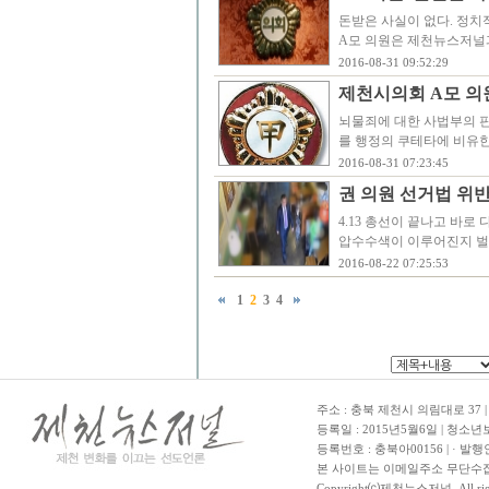
돈받은 사실이 없다. 정치
A모 의원은 제천뉴스저널
2016-08-31 09:52:29
제천시의회 A모 의원
뇌물죄에 대한 사법부의 판
를 행정의 쿠테타에 비유한
2016-08-31 07:23:45
권 의원 선거법 위반
4.13 총선이 끝나고 바로
압수수색이 이루어진지 벌써
2016-08-22 07:25:53
1
2
3
4
주소 : 충북 제천시 의림대로 37 | TE
등록일 : 2015년5월6일 | 청소
등록번호 : 충북아00156 | · 발행
본 사이트는 이메일주소 무단수집
Copyright⒞제천뉴스저널. All righ