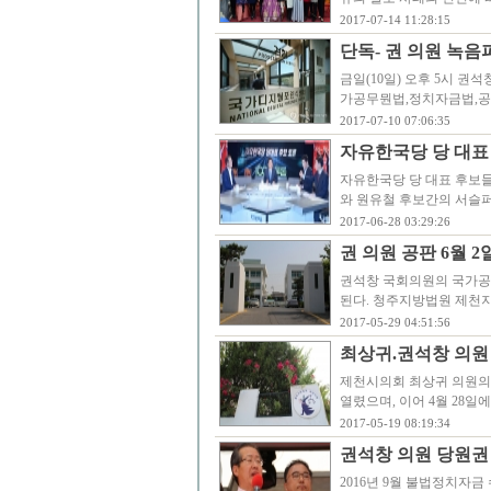
2017-07-14 11:28:15
단독- 권 의원 녹
금일(10일) 오후 5시 
가공무뭔법,정치자금법,공직
2017-07-10 07:06:35
자유한국당 당 대표 
자유한국당 당 대표 후보들
와 원유철 후보간의 서슬
2017-06-28 03:29:26
권 의원 공판 6월 2
권석창 국회의원의 국가공
된다. 청주지방법원 제천지
2017-05-29 04:51:56
최상귀.권석창 의원 
제천시의회 최상귀 의원의 
열렸으며, 이어 4월 28일
2017-05-19 08:19:34
권석창 의원 당원권 
2016년 9월 불법정치자