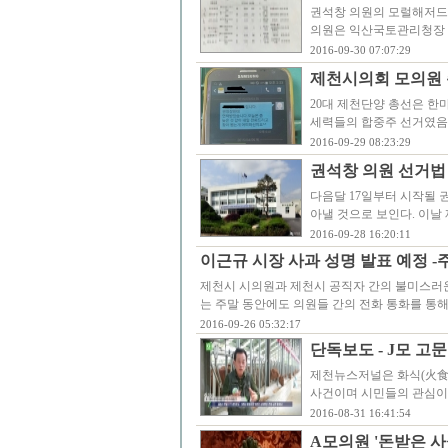
권석창 의원의 모럴해저드(mo
의원은 익산국토관리청장 
2016-09-30 07:07:29
제천시의회 모의원 
20대 제천단양 총선은 한
세력들의 합중주 선거였음
2016-09-29 08:23:29
권석창 의원 선거법
다음달 17일부터 시작될 
아낼 것으로 보인다. 이날
2016-09-28 16:20:11
이근규 시장 사과 성명 발표 예정 -
제천시 시의원과 제천시 공직자 간의 불미스러운
는 주말 동안에도 의원들 간의 전화 통화를 통
2016-09-26 05:32:17
단독보도 - J모 고
제천뉴스저널은 화식(火食
사건이며 시민들의 관심이
2016-08-31 16:41:54
A모의원 '돈받은 