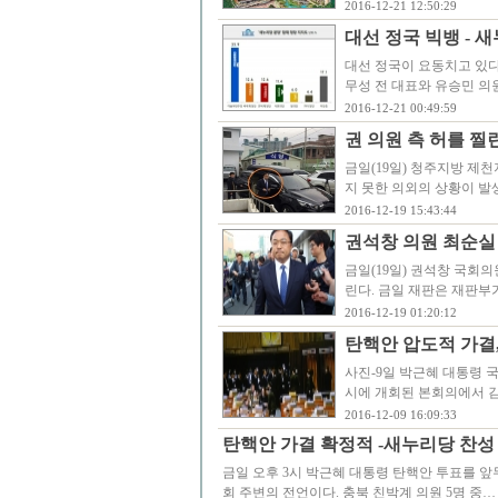
2016-12-21 12:50:29
대선 정국 빅뱅 - 새
대선 정국이 요동치고 있다
무성 전 대표와 유승민 의
2016-12-21 00:49:59
권 의원 측 허를 찔
금일(19일) 청주지방 제
지 못한 의외의 상황이 발
2016-12-19 15:43:44
권석창 의원 최순실 
금일(19일) 권석창 국회
린다. 금일 재판은 재판부
2016-12-19 01:20:12
탄핵안 압도적 가결,
사진-9일 박근혜 대통령 국
시에 개회된 본회의에서 
2016-12-09 16:09:33
탄핵안 가결 확정적 -새누리당 찬성
금일 오후 3시 박근혜 대통령 탄핵안 투표를 앞
회 주변의 전언이다. 충북 친박계 의원 5명 중…