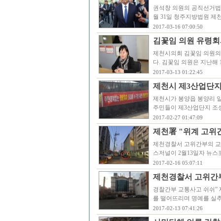
권석창 의원의 공직선거법,
월 31일 청주지방법원 제
2017-03-16 07:00:50
김꽃임 의원 유령회사
제천시의회 김꽃임 의원의 
다. 김꽃임 의원은 지난해 
2017-03-13 01:22:45
제천시 제3산업단지 
제천시가 봉양읍 봉양리 
주민들이 제3산업단지 조
2017-02-27 01:47:09
제천署 "위계 고위간부
제천경찰서 고위간부의 교
스저널이 2월13일자 뉴스
2017-02-16 05:07:11
제천경찰서 고위간
경찰간부 교통사고 쉬쉬”
를 떨어뜨리며 명예를 실
2017-02-13 07:41:26