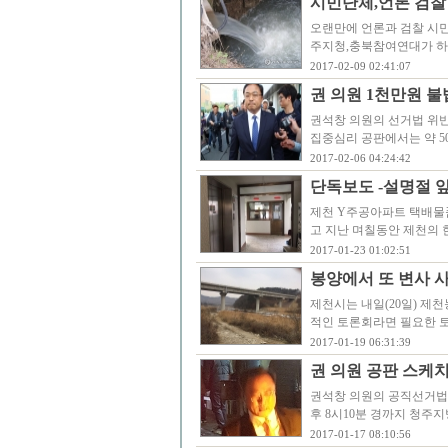
시민단체,언론 검찰
오랜만에 언론과 검찰 시
주지청,충북참여연대가 하
2017-02-09 02:41:07
권 의원 1천만원 불
권석창 의원의 선거법 위반
집중심리 공판에서는 약 5
2017-02-06 04:24:42
단독보도 -설명절 
제천 Y주공아파트 택배물품
고 지난 며칠동안 제천의 
2017-01-23 01:02:51
봉양에서 또 변사 사
제천시는 내일(20일) 제
적인 토론회라면 필요한 
2017-01-19 06:31:39
권 의원 공판 스케치
권석창 의원의 공직선거법,
후 8시10분 경까지 청주
2017-01-17 08:10:56