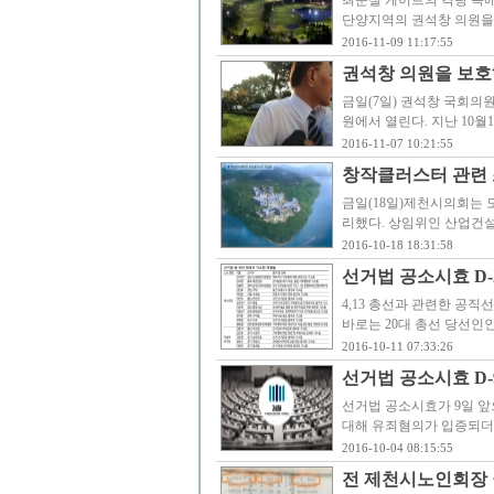
최순실 게이트의 격랑 속에
단양지역의 권석창 의원을
2016-11-09 11:17:55
권석창 의원을 보호
금일(7일) 권석창 국회의
원에서 열린다. 지난 10월
2016-11-07 10:21:55
창작클러스터 관련 
금일(18일)제천시의회는 
리했다. 상임위인 산업건
2016-10-18 18:31:58
선거법 공소시효 D-
4,13 총선과 관련한 공
바로는 20대 총선 당선인
2016-10-11 07:33:26
선거법 공소시효 D-
선거법 공소시효가 9일 앞
대해 유죄혐의가 입증되더라
2016-10-04 08:15:55
전 제천시노인회장 