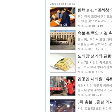
2016-12-09 14:55:52
탄핵 D-1, "권석
국회 탄핵 표결이 D-1 
고 있는 것으로 파악되고 
2016-12-08 01:34:49
속보-탄핵안 가결 확
오는 9일 국회서 표결 처
대통령은 4차담화 대신 금일
2016-12-06 16:15:53
도의장 선거와 관련
지난 7월 치뤄진 충북도의
앞으로의 수사 향배가 충북
2016-12-06 00:11:35
김꽃임 시의원 "유
제천시의회 김꽃임 의원이 
원의 대응이 주목되고 있다
2016-12-05 01:25:41
6차 촛불, 5천년 
사진-12월3일 오전 광화문