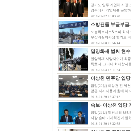
경기도 양주 기업체 사장 
양주에서 기업체를 운영하는
2018-02-22 00:03:28
소방괸들 부글부글..
노블휘트니스&스파 화재 
무상과실치사상 혐의로 피
2018-02-08 00:56:44
밀양화재 벌써 현수
밀양화재 사망자수가 최종 
록했다. 그러나 화재참사
2018-02-04 13:11:34
이상천 민주당 입당 
금일(29일) 이상천 전 
많은 지지자들이 함께 해 이
2018-01-29 15:37:12
속보- 이상천 입당 
금일(29일) 제천시청 브
시장 출마 기자회견이 열렸
2018-01-29 13:32:55