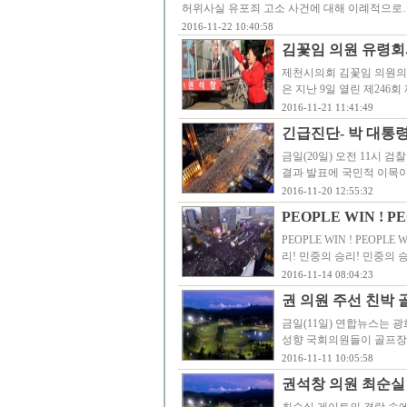
허위사실 유포죄 고소 사건에 대해 이례적으로
2016-11-22 10:40:58
김꽃임 의원 유령회
제천시의회 김꽃임 의원의
은 지난 9일 열린 제24
2016-11-21 11:41:49
긴급진단- 박 대통령
금일(20일) 오전 11시
결과 발표에 국민적 이목이
2016-11-20 12:55:32
PEOPLE WIN ! P
PEOPLE WIN ! PEOPL
리! 민중의 승리! 민중의 
2016-11-14 08:04:23
권 의원 주선 친박
금일(11일) 연합뉴스는 
성향 국회의원들이 골프장
2016-11-11 10:05:58
권석창 의원 최순실