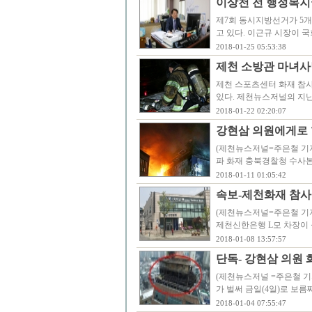
이상천 전 행정복지
제7회 동시지방선거가 5개
고 있다. 이근규 시장이 
2018-01-25 05:53:38
제천 소방관 마녀사
제천 스포츠센터 화재 참
있다. 제천뉴스저널의 지난
2018-01-22 02:20:07
강현삼 의원에게로 향
(제천뉴스저널=주은철 기자
파 화재 충북경찰청 수사본
2018-01-11 01:05:42
속보-제천화재 참사
(제천뉴스저널=주은철 기
제천신한은행 L모 차장이 
2018-01-08 13:57:57
단독- 강현삼 의원 
(제천뉴스저널 =주은철 기
가 벌써 금일(4일)로 보름
2018-01-04 07:55:47