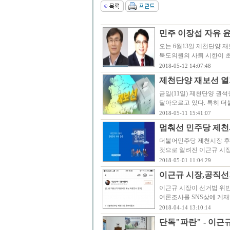
민주 이장섭 자유 윤
오는 6월13일 제천단양
북도의원의 사퇴 시한이 초
2018-05-12 14:07:48
제천단양 재보선 열기
금일(11일) 제천단양 권
달아오르고 있다. 특히 
2018-05-11 15:41:07
멈춰선 민주당 제천
더불어민주당 제천시장 후보
것으로 알려진 이근규 시장
2018-05-01 11:04:29
이근규 시장,공직선
이근규 시장이 선거법 위
여론조사를 SNS상에 게재하
2018-04-14 13:10:14
단독"파란" - 이근