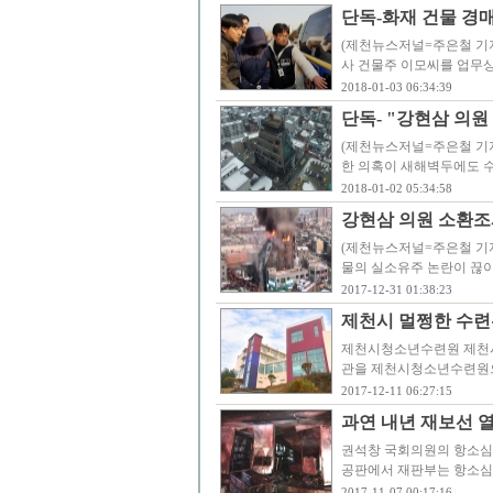
단독-화재 건물 경매
(제천뉴스저널=주은철 기자
사 건물주 이모씨를 업무상
2018-01-03 06:34:39
단독- "강현삼 의원
(제천뉴스저널=주은철 기자
한 의혹이 새해벽두에도 수
2018-01-02 05:34:58
강현삼 의원 소환조
(제천뉴스저널=주은철 기자
물의 실소유주 논란이 끊이
2017-12-31 01:38:23
제천시 멀쩡한 수련
제천시청소년수련원 제천시
관을 제천시청소년수련원으
2017-12-11 06:27:15
과연 내년 재보선 열
권석창 국회의원의 항소심 
공판에서 재판부는 항소심
2017-11-07 00:17:16