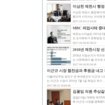
이상천 제천시 행정
이상천 제천시 행정복지국
했으며 사직서는 수리돼 현
2017-10-24 11:24:56
MBC 파업사태 중대
제천뉴스저널은 2015년 6
인 손석희씨가 문화방송 민
2017-10-20 05:58:23
2018년 제천시장 
2018년 지방선거가 약 
는 사면복권이 될 것으로 
2017-10-16 05:34:18
이근규 시장 협찬금과 후원금 내고 
더불어민주당 장인수 전 부대변인이 이근규 시장
는 이근규 시장이 2014년 7월 1일 취임도 하기 
2017-09-22 18:04:36
김꽃임 의원 추상같
금일(11일) 개회된 제2
해 이근규 시장을 맹폭했다