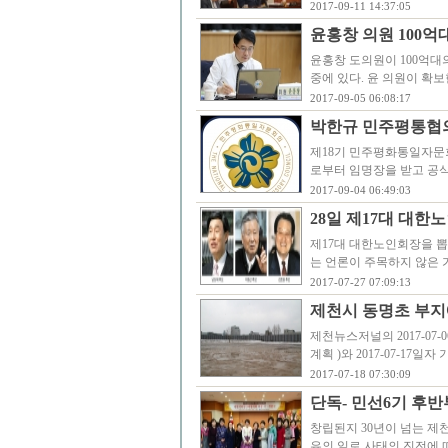
2017-09-11 14:37:05
윤홍창 의원 100억
윤홍창 도의원이 100억대
중에 있다. 윤 의원이 확
2017-09-05 06:08:17
박한규 민주평통협
제18기 민주평화통일자문
로부터 임명장을 받고 공식
2017-09-04 06:49:03
28일 제17대 대한
제17대 대한노인회장을 뽑
는 언론이 주목하지 않은 
2017-07-27 07:09:13
제천시 동명초 부지
제천뉴스저널의 2017-0
계획 )와 2017-07-17
2017-07-18 07:30:09
단독- 민선6기 후
창립된지 30년이 넘는 제
유의 일로 사태의 진전에 