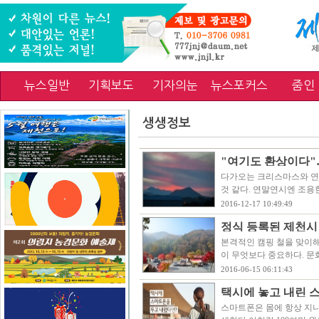
뉴스일반
기획보도
기자의눈
뉴스포커스
줌인
생생정보
"여기도 환상이다"
다가오는 크리스마스와 연
것 같다. 연말연시엔 조용
2016-12-17 10:49:49
정식 등록된 제천시
본격적인 캠핑 철을 맞이
이 무엇보다 중요하다. 문
2016-06-15 06:11:43
택시에 놓고 내린 
스마트폰은 몸에 항상 지니