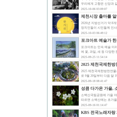
우리에게 고향은 신앙과 같
2025-10-06 03:09:07
제천시장 출마를 알
2026년 지방선거가 약 
정치인들이 시민들께 인사
2025-10-03 06:49:12
포크아트 예술가 한
포크아트는 민속 예술 이라
에 꽃, 과일, 새 등 다양
2025-09-25 11:54:14
2025 제천국제한방
2025 제천국제한방천연물
로 9월 20일부터 다음 달
2025-09-18 08:41:47
성큼 다가온 가을,
소백산국림공원에 가을 야
따르면 소백산에는 초가을
2025-09-16 01:14:47
KBS 전국노래자랑