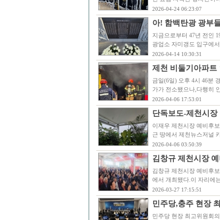
2026-04-24 06:23:07
아! 함백탄광 광부들이
지금으로부터 47년 전인 1
광업소 자미갱도 입구에서 
2026-04-14 10:30:31
제천 비둘기아파트 
금일(6일) 오후 4시 46
가가 전소됐으나,다행히 
2026-04-06 17:53:01
단독보도-제천시장 
이재우 제천시장 예비후보의
근 땅에서 제천뉴스저널 
2026-04-06 03:50:39
김창규 제천시장 예
김창규 제천시장 예비후보
에서 개최됐다.이 자리에
2026-03-27 17:15:51
민주당,충주 현장 
민주당 현장 최고위원회의가