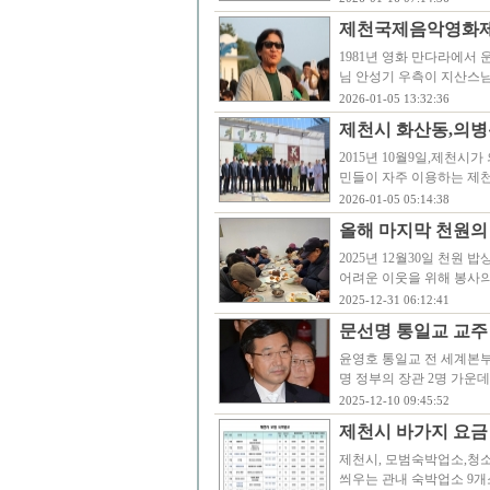
제천국제음악영화제
1981년 영화 만다라에서
님 안성기 우측이 지산스님
2026-01-05 13:32:36
제천시 화산동,의병
2015년 10월9일,제천
민들이 자주 이용하는 제
2026-01-05 05:14:38
올해 마지막 천원의
2025년 12월30일 천원
어려운 이웃을 위해 봉사의
2025-12-31 06:12:41
문선명 통일교 교주
윤영호 통일교 전 세계본부
명 정부의 장관 2명 가운
2025-12-10 09:45:52
제천시 바가지 요금
제천시, 모범숙박업소,청
씌우는 관내 숙박업소 9