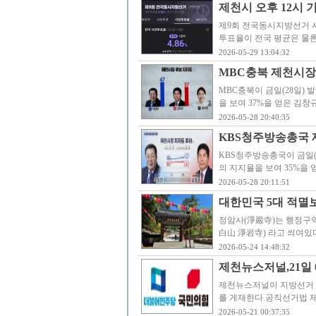
제천시 오후 12시 기준
제9회 전국동시지방선거 사
투표율이 전국 평균은 물론
2026-05-29 13:04:32
MBC충북 제천시장 
MBC충북이 금일(28일)
을 보여 37%을 얻은 김창
2026-05-28 20:40:35
KBS청주방송총국 
KBS청주방송총국이 금일(
의 지지율을 보여 35%을 
2026-05-28 20:11:51
대한민국 5대 적멸
정암사(淨巖寺)는 행정구역
白山 淨岩寺) 라고 씌여
2026-05-24 14:48:32
제천뉴스저널,21일
제천뉴스저널이 지방선거 
를 게재한다.공직선거법 제8
2026-05-21 00:37:35