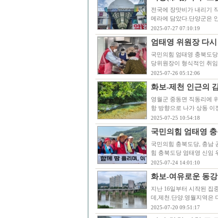
전국에 장맛비가 내리기 직
메라에 담았다.단양군은 인구
2025-07-27 07:10:19
엄태영 위원장 다시
국민의힘 엄태영 충북도당
당위원장이 형식적인 취임
2025-07-26 05:12:06
화보-제천 인근의 감
영월군 중동면 직동리에 위
항 방향으로 나가 상동 이정
2025-07-25 10:54:18
국민의힘 엄태영 
국민의힘 충북도당, 충남 
힘 충북도당 엄태영 신임 
2025-07-24 14:01:10
화보-여유로운 동강
지난 16일부터 시작된 집
데,제천.단양.영월지역은 
2025-07-20 09:51:17