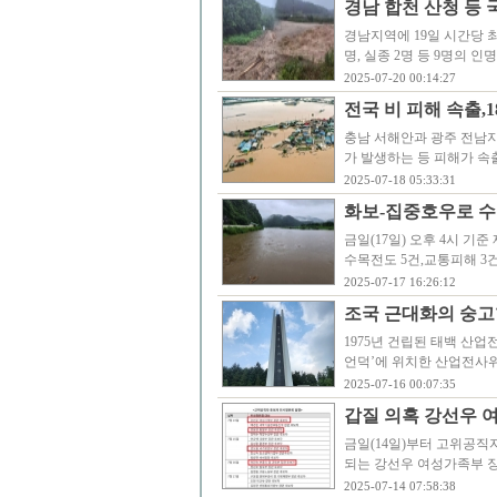
경남 합천 산청 등
경남지역에 19일 시간당 최
명, 실종 2명 등 9명의
2025-07-20 00:14:27
전국 비 피해 속출,1
충남 서해안과 광주 전남
가 발생하는 등 피해가 속
2025-07-18 05:33:31
화보-집중호우로 수
금일(17일) 오후 4시 기준
수목전도 5건,교통피해 3건
2025-07-17 16:26:12
조국 근대화의 숭고
1975년 건립된 태백 산
언덕’에 위치한 산업전사위
2025-07-16 00:07:35
갑질 의혹 강선우 
금일(14일)부터 고위공직자
되는 강선우 여성가족부 
2025-07-14 07:58:38