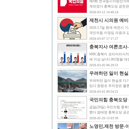
제9회 전국동시지방선거에 
계되었다.충북도당 공천관리위
2026-03-12 14:40:24
제천시 시의원 예비후
2026.3.7일 현재 제천
국민의힘 이정임 의원과 
2026-03-07 17:17:27
충북지사 여론조사-
MBC충북이 코리아리서치인
세 이상 남녀1,002명을
2026-03-05 06:29:51
우려하던 일이 현실로
우려하던 일이 현실로 다가
있다.청령포 주차장은 물론
2026-03-01 09:54:21
국민의힘 충북도당 
금일(26일) 국민의힘 충
했다.엄태영 충북도당 공
2026-02-26 15:03:39
노영민,제천 방문-