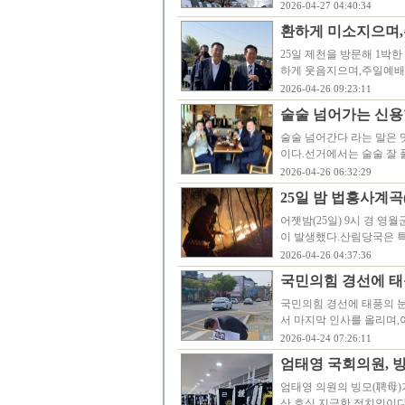
2026-04-27 04:40:34
환하게 미소지으며,
25일 제천을 방문해 1박한
하게 웃음지으며,주일예배
2026-04-26 09:23:11
술술 넘어가는 신용
술술 넘어간다 라는 말은 
이다.선거에서는 술술 잘
2026-04-26 06:32:29
25일 밤 법흥사계곡
어젯밤(25일) 9시 경 영
이 발생했다.산림당국은 특수
2026-04-26 04:37:36
국민의힘 경선에 태
국민의힘 경선에 태풍의 
서 마지막 인사를 올리며
2026-04-24 07:26:11
엄태영 국회의원, 빙
엄태영 의원의 빙모(聘母)
산 효심 지극한 정치인이