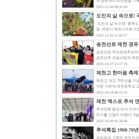
적 방문객이 41만명을 기
2025-11-04 08:31:09
도민의 삶 속으로!
-도민의 삶 속으로! 충북
원, 박영기 제천시의회 의
2025-11-02 11:05:17
송전선로 제천 경유
송전선로 주민반대추진위원회
송전선로 건설사업의 제천 
2025-10-27 15:17:35
제천고 한마음 축제
제천고 개교 79주년을 기
석한 가운데,제천증학교 
2025-10-19 06:53:32
제천 엑스포 추석 연
추석연휴 동안 비가 이어
치기를 간절히 바랬다. 8
2025-10-09 01:36:06
추석특집 1960-7
우리에게 고향은 무엇인가