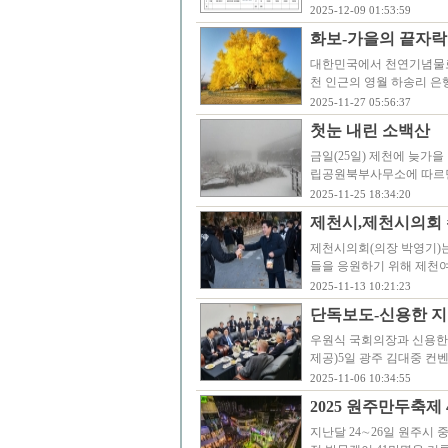
2025-12-09 01:53:59
화보-가을의 끝자락
대한민국에서 천연기념물로 
천 인근의 영월 하송리 은
2025-11-27 05:56:37
첫눈 내린 소백산
금일(25일) 제천에 늦가을
립공원북부사무소에 따르면 이
2025-11-25 18:34:20
제천시,제천시의회 
제천시의회(의장 박영기)는
들을 응원하기 위해 제천
2025-11-13 10:21:23
단독보도-신용한 지
우원식 국회의장과 신용한
제공)5일 광주 김대중 컨
2025-11-06 10:34:55
2025 원주만두축제
지난달 24∼26일 원주시 