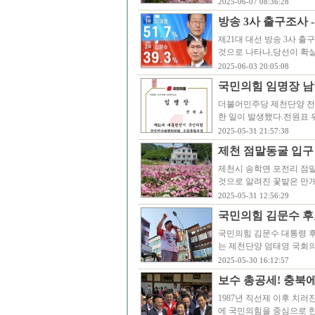
2025-06-07 08:36:28
방송 3사 출구조사 -
제21대 대선 방송 3사 출
것으로 나타나,당선이 확실
2025-06-03 20:05:08
국민의힘 임명장 남
더불어민주당 제천단양 전
한 일이 발생했다.전원표
2025-05-31 21:57:38
제천 점말동굴 입구
제천시 송학면 포전리 점
것으로 알려진 꽃밭은 만
2025-05-31 12:56:29
국민의힘 김문수 후
국민의힘 김문수 대통령 후
는 제천단양 엄태영 국회의
2025-05-30 16:12:57
보수 총공세! 충북에
1987년 직선제 이후 치
에 국민의힘을 중심으로 