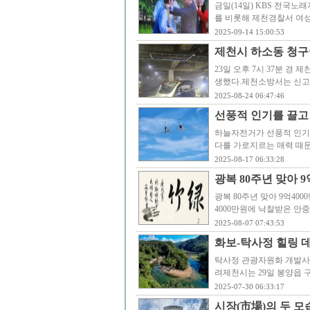
금일(14일) KBS 전국
를 비롯해 제천경찰서 여성
2025-09-14 15:00:53
제천시 하소동 청
23일 오후 7시 37분 
생했다.제천소방서는 신고 접
2025-08-24 06:47:46
선풍적 인기를 끌고
하늘자전거가 선풍적 인기를 
다를 가로지르는 매력 때문
2025-08-17 06:33:28
광복 80주년 맞아 
광복 80주년 맞아 9억40
4000만원에 낙찰받은 안중
2025-08-07 07:43:53
화보-탁사정 힐링 
탁사정 관광자원화 개발사
려제천시는 29일 봉양읍 구
2025-07-30 06:33:17
시장(市場)의 두 모