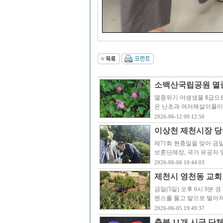
소백산국립공원 멸
멸종위기 야생생물 Ⅱ급으
은 난초과 여러해살이풀이
2026-06-12 09:12:50
이상천 제천시장 당
제71회 현충일을 맞아 금
보훈단체장, 국가 유공자 및
2026-06-06 10:44:03
제천시 영천동 교회
금일(5일) 오후 6시 9분
펜스를 뚫고 밭으로 떨어져
2026-06-05 19:49:37
충북 11개 시군 단체