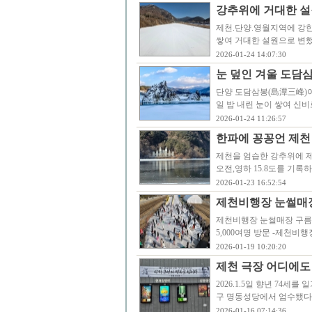
강추위에 거대한 설
제천.단양.영월지역에 강한
쌓여 거대한 설원으로 변했다.
2026-01-24 14:07:30
눈 덮인 겨울 도담
단양 도담삼봉(島潭三峰)이
일 밤 내린 눈이 쌓여 신비
2026-01-24 11:26:57
한파에 꽁꽁언 제천 
제천을 엄습한 강추위에 제
오전,영하 15.8도를 기록
2026-01-23 16:52:54
제천비행장 눈썰매장 
제천비행장 눈썰매장 구름인
5,000여명 방문 -제천
2026-01-19 10:20:20
제천 극장 어디에도
2026.1.5일 향년 74세
구 명동성당에서 엄수됐다
2026-01-16 07:14:36