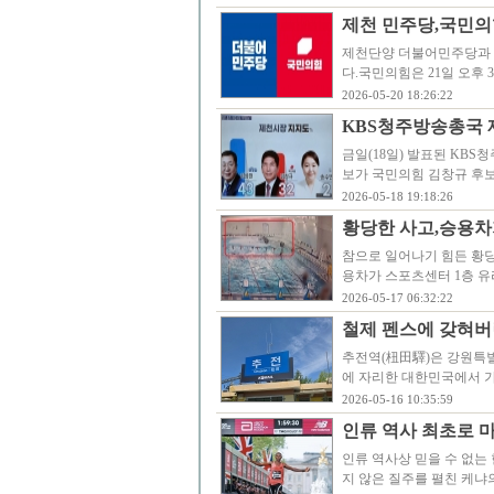
제천 민주당,국민의
제천단양 더불어민주당과 국
다.국민의힘은 21일 오후
2026-05-20 18:26:22
KBS청주방송총국 
금일(18일) 발표된 KB
보가 국민의힘 김창규 후보
2026-05-18 19:18:26
황당한 사고,승용차
참으로 일어나기 힘든 황당
용차가 스포츠센터 1층 유
2026-05-17 06:32:22
철제 펜스에 갖혀버
추전역(杻田驛)은 강원특별자
에 자리한 대한민국에서 가
2026-05-16 10:35:59
인류 역사 최초로 마
인류 역사상 믿을 수 없는
지 않은 질주를 펼친 케냐의