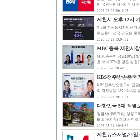
반 국민은행사거리에서 민
2026-06-02 20:10:25
제천시 오후 12시 기준
제9회 전국동시지방선거 사
투표율이 전국 평균은 물론
2026-05-29 13:04:32
MBC충북 제천시장 
MBC충북이 금일(28일)
을 보여 37%을 얻은 김창
2026-05-28 20:40:35
KBS청주방송총국 
KBS청주방송총국이 금일(
의 지지율을 보여 35%을 
2026-05-28 20:11:51
대한민국 5대 적멸
정암사(淨巖寺)는 행정구역
白山 淨岩寺) 라고 씌여
2026-05-24 14:48:32
제천뉴스저널,21일