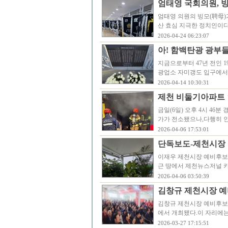
엄태영 국회의원, 빙
엄태영 의원의 빙모(聘母)
산 효심 지극한 정치인이
2026-04-24 06:23:07
아! 함백탄광 광부들이
지금으로부터 47년 전인 1
광업소 자미갱도 입구에서 
2026-04-14 10:30:31
제천 비둘기아파트 
금일(6일) 오후 4시 46
가가 전소됐으나,다행히 
2026-04-06 17:53:01
단독보도-제천시장 
이재우 제천시장 예비후보의
근 땅에서 제천뉴스저널 
2026-04-06 03:50:39
김창규 제천시장 예
김창규 제천시장 예비후보
에서 개최됐다.이 자리에
2026-03-27 17:15:51