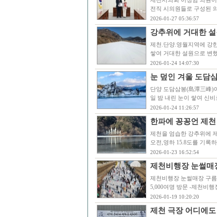
제천시의회 이정임 의원이
전직 시의원들로 구성된 
2026-01-27 05:36:57
강추위에 거대한 설
제천.단양.영월지역에 강한
쌓여 거대한 설원으로 변했다.
2026-01-24 14:07:30
눈 덮인 겨울 도담
단양 도담삼봉(島潭三峰)이
일 밤 내린 눈이 쌓여 신비
2026-01-24 11:26:57
한파에 꽁꽁언 제천 
제천을 엄습한 강추위에 제
오전,영하 15.8도를 기록
2026-01-23 16:52:54
제천비행장 눈썰매장 
제천비행장 눈썰매장 구름인
5,000여명 방문 -제천
2026-01-19 10:20:20
제천 극장 어디에도