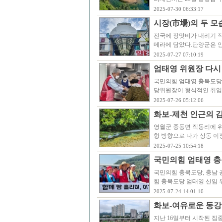
2025-07-30 06:33:17
시장(市場)의 두 모
전국에 장맛비가 내리기 직
메라에 담았다.단양군은 인구
2025-07-27 07:10:19
엄태영 위원장 다시
국민의힘 엄태영 충북도당
당위원장이 형식적인 취임
2025-07-26 05:12:06
화보-제천 인근의 감
영월군 중동면 직동리에 위
항 방향으로 나가 상동 이정
2025-07-25 10:54:18
국민의힘 엄태영 
국민의힘 충북도당, 충남 
힘 충북도당 엄태영 신임 
2025-07-24 14:01:10
화보-여유로운 동강
지난 16일부터 시작된 집