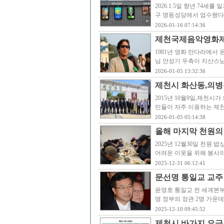
2026.1.5일 향년 74세
구 명동성당에서 엄수됐다
2026-01-16 07:14:36
제천국제음악영화제
1981년 영화 만다라에서
님 안성기 우측이 지산스님
2026-01-05 13:32:36
제천시 화산동,의병
2015년 10월9일,제천
민들이 자주 이용하는 제
2026-01-05 05:14:38
올해 마지막 천원의
2025년 12월30일 천원
어려운 이웃을 위해 봉사의
2025-12-31 06:12:41
문선명 통일교 교주
윤영호 통일교 전 세계본부
명 정부의 장관 2명 가운
2025-12-10 09:45:52
제천시 바가지 요금