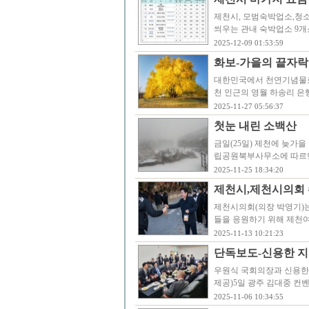
제천시, 모범숙박업소,청
씌우는 관내 숙박업소 9
2025-12-09 01:53:59
화보-가을의 끝자락
대한민국에서 천연기념물로 
천 인근의 영월 하송리 은
2025-11-27 05:56:37
첫눈 내린 소백산
금일(25일) 제천에 늦가을
립공원북부사무소에 따르면 이
2025-11-25 18:34:20
제천시,제천시의회 
제천시의회(의장 박영기)는
들을 응원하기 위해 제천
2025-11-13 10:21:23
단독보도-신용한 지
우원식 국회의장과 신용한
제공)5일 광주 김대중 컨
2025-11-06 10:34:55