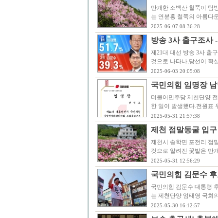
만개한 소백산 철쭉이 탐방
는 연분홍 철쭉의 아름다운
2025-06-07 08:36:28
방송 3사 출구조사 -
제21대 대선 방송 3사 출
것으로 나타나,당선이 확실
2025-06-03 20:05:08
국민의힘 임명장 남
더불어민주당 제천단양 전
한 일이 발생했다.전원표
2025-05-31 21:57:38
제천 점말동굴 입구
제천시 송학면 포전리 점
것으로 알려진 꽃밭은 만
2025-05-31 12:56:29
국민의힘 김문수 후
국민의힘 김문수 대통령 후
는 제천단양 엄태영 국회의
2025-05-30 16:12:57