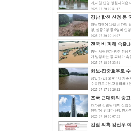
데,제천.단양.영월지역은 
2025-07-20 09:51:17
경남 합천 산청 등
경남지역에 19일 시간당 최
명, 실종 2명 등 9명의
2025-07-20 00:14:27
전국 비 피해 속출,1
충남 서해안과 광주 전남
가 발생하는 등 피해가 속
2025-07-18 05:33:31
화보-집중호우로 수
금일(17일) 오후 4시 기준
수목전도 5건,교통피해 3건
2025-07-17 16:26:12
조국 근대화의 숭고
1975년 건립된 태백 산
언덕’에 위치한 산업전사위
2025-07-16 00:07:35
갑질 의혹 강선우 