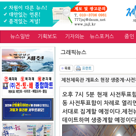
뉴스일반
기획보도
기자의눈
뉴스포커스
줌인
그래픽뉴스
제천체육관 개표소 현장 생중계-사전투
오후 7시 5분 현재 사전투표
동 사전투표함이 차례로 열리면
서대로 집계할 예정이다.제천
데이트하며 생중계할 예정이다