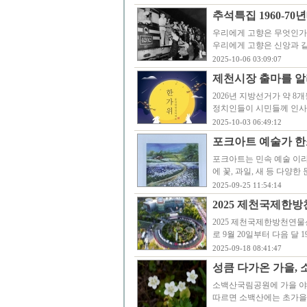
추석특집 1960-7
우리에게 고향은 무엇인가
우리에게 고향은 신앙과 같
2025-10-06 03:09:07
제천시장 출마를 알
2026년 지방선거가 약 
정치인들이 시민들께 인사
2025-10-03 06:49:12
포크아트 예술가 한
포크아트는 민속 예술 이라
에 꽃, 과일, 새 등 다양
2025-09-25 11:54:14
2025 제천국제한방
2025 제천국제한방천연물
로 9월 20일부터 다음 달
2025-09-18 08:41:47
성큼 다가온 가을,
소백산국림공원에 가을 야
따르면 소백산에는 초가을