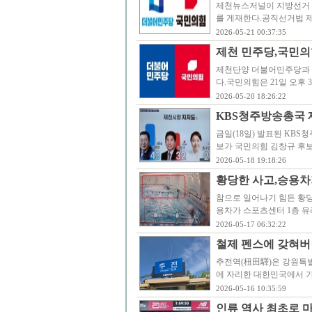
제천뉴스저널이 지방선거 
를 게재한다.공직선거법 제8
2026-05-21 00:37:35
제천 민주당,국민의
제천단양 더불어민주당과 국
다.국민의힘은 21일 오후
2026-05-20 18:26:22
KBS청주방송총국 
금일(18일) 발표된 KB
보가 국민의힘 김창규 후보
2026-05-18 19:18:26
황당한 사고,승용차
참으로 일어나기 힘든 황당
용차가 스포츠센터 1층 유
2026-05-17 06:32:22
철제 펜스에 갖혀버
추전역(杻田驛)은 강원특별자
에 자리한 대한민국에서 가
2026-05-16 10:35:59
인류 역사 최초로 마