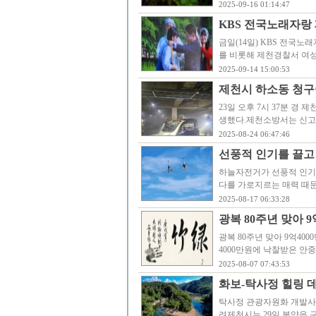
2025-09-16 01:14:47
KBS 전국노래자랑
금일(14일) KBS 전국
를 비롯해 제천경찰서 여성
2025-09-14 15:00:53
제천시 하소동 청
23일 오후 7시 37분 
생했다.제천소방서는 신고 접
2025-08-24 06:47:46
선풍적 인기를 끌고
하늘자전거가 선풍적 인기를 
다를 가로지르는 매력 때문
2025-08-17 06:33:28
광복 80주년 맞아 
광복 80주년 맞아 9억40
4000만원에 낙찰받은 안중
2025-08-07 07:43:53
화보-탁사정 힐링 
탁사정 관광자원화 개발사
려제천시는 29일 봉양읍 구