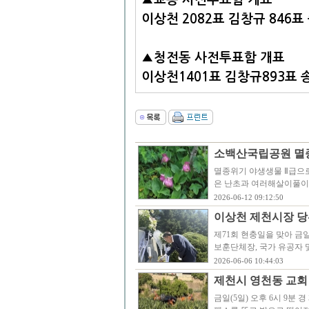
이상천 2082표 김창규 846표
▲청전
동 사전투표함 개표
이상천1401표 김창규893표 
소백산국립공원 멸
멸종위기 야생생물 Ⅱ급으
은 난초과 여러해살이풀이
2026-06-12 09:12:50
이상천 제천시장 당
제71회 현충일을 맞아 금
보훈단체장, 국가 유공자 및
2026-06-06 10:44:03
제천시 영천동 교회
금일(5일) 오후 6시 9분