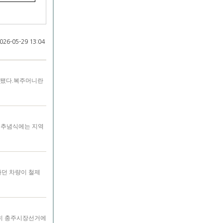
26-05-29 13:04
견됐다.복주머니란
) 추념식에는 지역
하던 차량이 철제
특히 충주시장선거에