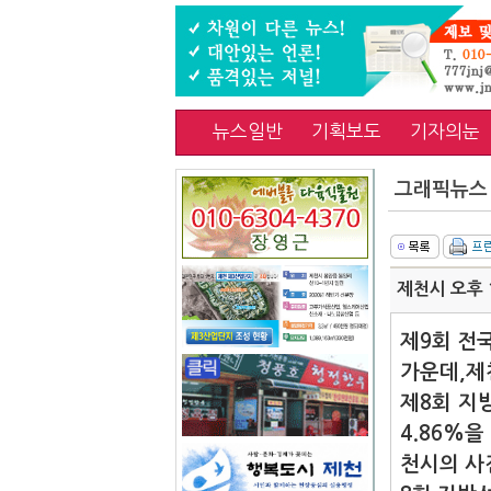
뉴스일반
기획보도
기자의눈
그래픽뉴스
제천시 오후 
제9회 전
가운데,제
제8회 지
4.86%을
천시의 사전