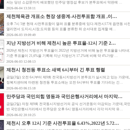
서는 당선 소감문까지 배포했던 민주당 맹정섭 후보가 본투표에서 막판에 …
2026-06-04 13:59:11
제천체육관 개표소 현장 생중계-사전투표함 개표 ,이…
오후 7시 5분 현재 사전투표함이 열려 표를 분류중에 있다.제천시17개 읍면동 
열리면서 도지사,시장,도의원 등의 표를 분류한 뒤 순서대로 집계할 예…
2026-06-03 19:09:49
지난 지방선거 비해 제천시 높은 투표율-12시 기준 2…
2026년 제천시 지방선거 투표율이 2022년 지방선거에 비해 높은 투표율을 나타내고
기준 투표율이 21,6%을 기록해 지난 지방선거 17.2%에 비해 약 4%가량 …
2026-06-03 12:08:13
제천시 청전동 투표소 새벽 6시부터 긴 투표 행렬
금일(3일) 오전 6시부터 제9회 전국동시지방선거 본투표가 실시되고 있는 가운데
정복지센터에 마련된 청전동 투표소에는 오전 6시부터 투표를 기다리는 긴…
2026-06-03 06:15:18
만주당과 국민의힘 명동과 국민은행사거리에서 마지막…
금일(2일) 자정 제9회 전국동시지방선거의 공식 선거운동이 마감되는 가운데,국민
반 국민은행사거리에서 민주당은 오후 6시 명동사거리에서 각각 마지막 유…
2026-06-02 20:10:25
제천시 오후 12시 기준 사전투표율 6.43%,2022년 5.72…