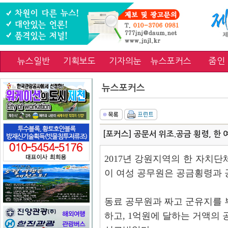
뉴스일반
기획보도
기자의눈
뉴스포커스
줌인
뉴스포커스
[포커스] 공문서 위조.공금 횡령, 한
2017년 강원지역의 한 자치단
이 여성 공무원은 공금횡령과 
동료 공무원과 짜고 군유지를 
하고, 1억원에 달하는 거액의