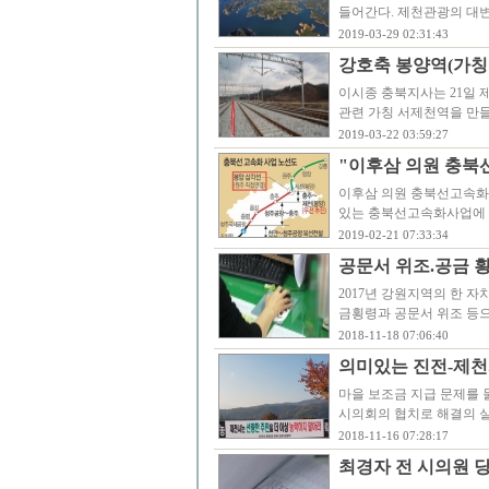
들어간다. 제천관광의 대변
2019-03-29 02:31:43
강호축 봉양역(가칭
이시종 충북지사는 21일 
관련 가칭 서제천역을 만들
2019-03-22 03:59:27
"이후삼 의원 충북
이후삼 의원 충북선고속화
있는 충북선고속화사업에 
2019-02-21 07:33:34
공문서 위조.공금 횡
2017년 강원지역의 한 
금횡령과 공문서 위조 등으
2018-11-18 07:06:40
의미있는 진전-제천
마을 보조금 지급 문제를 
시의회의 협치로 해결의 실
2018-11-16 07:28:17
최경자 전 시의원 