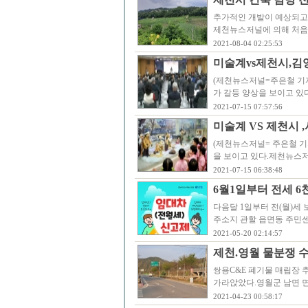
추가적인 개발이 예상되고
제천뉴스저널에 의해 처음
2021-08-04 02:25:53
미술계vs제천시,김
(제천뉴스저널=주은철 기
가 갈등 양상을 보이고 있
2021-07-15 07:57:56
미술계 VS 제천시 
(제천뉴스저널= 주은철 기
을 보이고 있다.제천뉴스저
2021-07-15 06:38:48
6월1일부터 전세 6
다음달 1일부터 전(월)세
주소지 관할 읍면동 주민
2021-05-20 02:14:57
제천.영월 물분쟁 
쌍용C&E 폐기물 매립장 
가라앉았다.영월군 남면 
2021-04-23 00:58:17