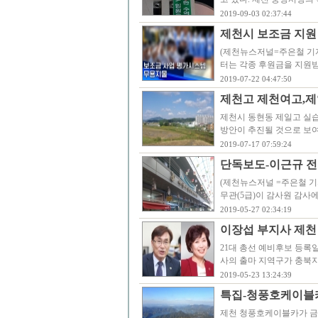
2019-09-03 02:37:44
제천시 보조금 지원
(제천뉴스저널=주은철 기
터는 각종 후원금을 지원
2019-07-22 04:47:50
제천고 제천여고,제
제천시 동현동 제일고 실
방안이 추진될 것으로 보여
2019-07-17 07:59:24
단독보도-이근규 전
(제천뉴스저널 =주은철 기
무관(5급)이 감사원 감사
2019-05-27 02:34:19
이장섭 부지사 제천 
21대 총선 예비후보 등록
사의 출마 지역구가 충북지
2019-05-23 13:24:39
특집-청풍호케이블카 
제천 청풍호케이블카가 금일