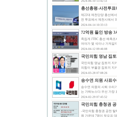
2024-06-10 13:42:51
총선총평-사전투표에
제22대 제천단양 총선에
전 투표에서 제천시에서 18
2024-04-14 10:33:13
72억원 들인 방송 
족집게 JTBC 총선 예측
여야가 몇 석이나 가져갈지
2024-04-12 09:46:08
국민의힘 영남 집토끼
국민의힘 영남 집토끼 지키
의힘이 부울경 집토끼 지
2024-03-28 07:08:26
송수연 의원 사표수
송수연 의원의 사퇴 수리가
는 가짜뉴스다.우선 가장
2024-02-29 07:45:52
국민의힘 충청권 공
-국민의힘 충청권 공천 탈
원 가운데 7명이 컷오프 