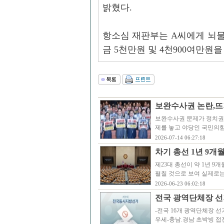
밝혔다.
항소심 재판부는 A씨에게 뇌물
금 5천만원 및 4천900여만원
보완수사권 논란,뜨
보완수사권 문제가 정치권
제를 놓고 야당인 국민의
2026-07-14 06:27:18
차기 총선 1년 9개
제23대 총선이 약 1년 
펼칠 것으로 보여 실제로는
2026-06-23 06:02:18
전국 광역단체장 선거
-전국 16개 광역단체장 선거
우세-충남.경남 초박빙 접