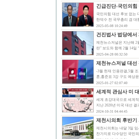
긴급진단-국민의힘 
국민의힘 대선 후보 없는 
한덕수 전 국무총리 겸 
2025-05-08 10:24:49
건진법사 법당에서
제천뉴스저널은 지난해 2월 
란” 보도와 함께 2월 14일
2025-04-28 00:32:50
제천뉴스저널 대선 
-3월 헌재 인용판결,5월
훈,홍준표 3강 구도 예상
2025-01-27 02:07:40
세계적 관심사 미 대
세계 초강대국으로 세계적
지난 2020년 미국 대선
2024-10-31 04:44:45
제천시의회 후반기 
제천시의회는 내달 3일 임
찬가지로 다수당인 국민의