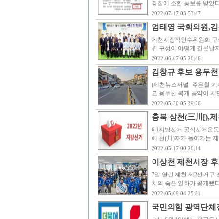
경찰에 소환 통보를 받았다
2022-07-17 03:53:47
엄태영 국회의원,김
제천시장직인수위원회 구성
위 구성이 어떻게 결론날지
2022-06-07 05:20:46
김창규 후보 용두천
(제천뉴스저널=주은철 기자)
고 용두천 복개 공약이 시
2022-05-30 05:39:26
충북 삼천(三川[),
6.1지방선거 공식선거운동
에 천(川)자가 들어가는 제
2022-05-17 00:20:14
이상천 제천시장 후
7일 열린 제천 제2선거구
치의 숨은 일화가 공개됐
2022-05-09 04:25:31
국민의힘 광역단체장