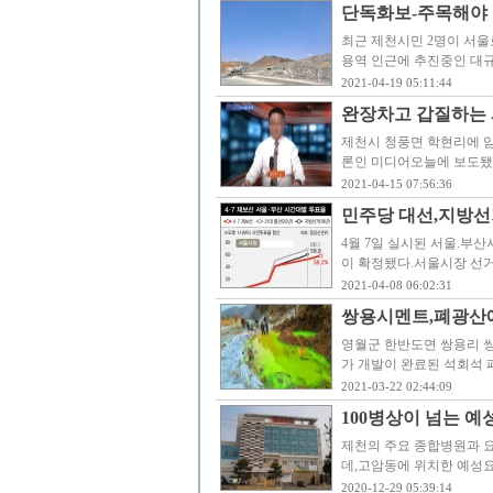
단독화보-주목해야 
최근 제천시민 2명이 서
용역 인근에 추진중인 대
2021-04-19 05:11:44
완장차고 갑질하는 
제천시 청풍면 학현리에 
론인 미디어오늘에 보도됐
2021-04-15 07:56:36
민주당 대선,지방선
4월 7일 실시된 서울.부
이 확정됐다.서울시장 선거
2021-04-08 06:02:31
쌍용시멘트,폐광산에
영월군 한반도면 쌍용리 쌍용
가 개발이 완료된 석회석
2021-03-22 02:44:09
100병상이 넘는 
제천의 주요 종합병원과 
데,고암동에 위치한 예성
2020-12-29 05:39:14