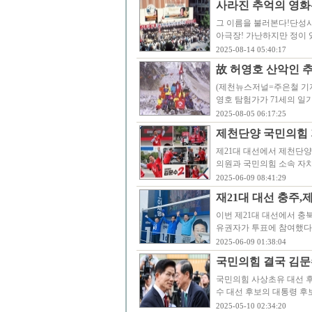
사라진 추억의 영화관
그 이름을 불러본다!단성사
아극장! 가난하지만 정이 
2025-08-14 05:40:17
故 허영호 산악인 추
(제천뉴스저널=주은철 기자)
영호 탐험가가 71세의 일
2025-08-05 06:17:25
제천단양 국민의힘 
제21대 대선에서 제천단양
의원과 국민의힘 소속 자
2025-06-09 08:41:29
재21대 대선 충주,
이번 제21대 대선에서 충북
유권자가 투표에 참여했다
2025-06-09 01:38:04
국민의힘 결국 김문
국민의힘 사상초유 대선 
수 대선 후보의 대통령 후
2025-05-10 02:34:20