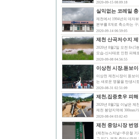
2020-09-15 08:09:18
실익없는 코레일 충북
제천에서 1994년의 데자
본부를 8개로 축소하는 구
2020-09-14 06:59:05
제천 산곡저수지 제
2020년 8월2일 오전 8
모습-산사태로 인한 피해
2020-09-08 04:56:55
이상천 시장,돋보이
이상천 제천시장이 돋보이
는 새로운 명물을 탄생시켰
2020-08-31 02:51:09
제천,집중호우 피해 
2020년 8월2일 이날은 
제천 봉양지역에 300mm
2020-08-04 03:02:43
제천 중앙시장 번영
(제천뉴스저널=주은철 기자
고 있다. 제천 중앙시장의