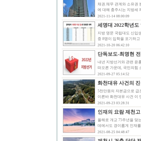
채권.채무 관계와 소유권 
에 대해 충주시는 지방세 
2021-11-14 08:00:09
세명대 2022학년도
지방 명문 국립대도 신입생
중 8명이 입학을 포기하고 
2021-10-20 06:42:10
단독보도-최명현 전 
내년 지방선거와 관련 윤
떠오른 가운데, 국민의힘 
2021-09-27 05:14:52
화천대유 사건의 진
5천만원의 자본금으로 급
이른바 화천대유 사건 이 
2021-09-23 03:28:31
인재의 요람 제천고 
올해로 개교 75주년을 맞
데에서도 경이롭게 인재를 
2021-08-25 04:48:47
제천시 건축 담당 전