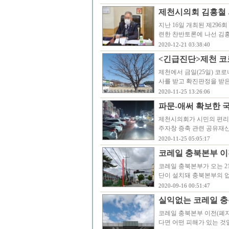
제천시의회 김홍철 
지난 16일 개최된 제29
련한 찬반토론에 나선 김
2020-12-21 03:38:40
<긴급진단>제천 코
제천에서 금일(25일) 코
사를 받고 확진판정을 받은 
2020-11-25 13:26:06
파문-애써 확보한 
제천시의회가 시민의 편리
주자창 증축 관련 공유재
2020-11-25 05:05:17
코레일 충북본부 이
코레일 충북본부가 오는 2
단이 설치돼 충북본부의 
2020-09-16 00:51:47
실익없는 코레일 충북
코레일 충북본부 이전(폐지
다면 어떤 피해가 있는 것