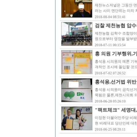
제천뉴스저널은 그동안 면
러는 사이 면단위는 마치
2018-08-04 08:51:41
검찰 제천농협 압수
제천농협 김학수 조합장이
원으로부터 영장을 발부받
2018-07-11 00:15:54
홍 의원 기부행위,
홍석용 시의원의 메론 기
격적인 조사에 돌입할 것
2018-07-02 07:26:52
홍석용,선거법 위반
홍석용 시의원이 공직선거
목됨은 물론,제천시의회 
2018-06-28 05:26:10
"팩트체크" 세명대
이정현 더불어민주당 비례대
현 비례대표 당선인에 대한
2018-06-25 08:20:11