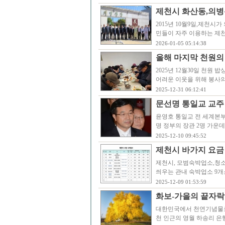
제천시 화산동,의병
2015년 10월9일,제천
민들이 자주 이용하는 제
2026-01-05 05:14:38
올해 마지막 천원의
2025년 12월30일 천원
어려운 이웃을 위해 봉사의
2025-12-31 06:12:41
문선명 통일교 교주
윤영호 통일교 전 세계본부
명 정부의 장관 2명 가운
2025-12-10 09:45:52
제천시 바가지 요금
제천시, 모범숙박업소,청
씌우는 관내 숙박업소 9
2025-12-09 01:53:59
화보-가을의 끝자락
대한민국에서 천연기념물로 
천 인근의 영월 하송리 은