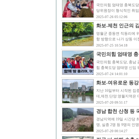
국민의힘 엄태영 충북도당
당위원장이 형식적인 취임
2025-07-26 05:12:06
화보-제천 인근의 감
영월군 중동면 직동리에 위
항 방향으로 나가 상동 이정
2025-07-25 10:54:18
국민의힘 엄태영 
국민의힘 충북도당, 충남 
힘 충북도당 엄태영 신임 
2025-07-24 14:01:10
화보-여유로운 동강
지난 16일부터 시작된 집
데,제천.단양.영월지역은 
2025-07-20 09:51:17
경남 합천 산청 등
경남지역에 19일 시간당 최
명, 실종 2명 등 9명의
2025-07-20 00:14:27