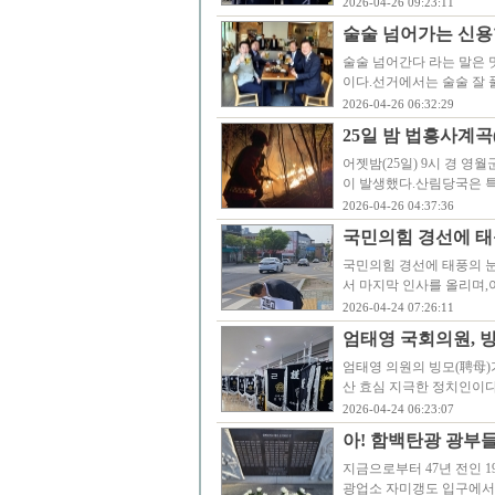
2026-04-26 09:23:11
술술 넘어가는 신용
술술 넘어간다 라는 말은 
이다.선거에서는 술술 잘
2026-04-26 06:32:29
25일 밤 법흥사계곡
어젯밤(25일) 9시 경 영
이 발생했다.산림당국은 특수
2026-04-26 04:37:36
국민의힘 경선에 태
국민의힘 경선에 태풍의 
서 마지막 인사를 올리며
2026-04-24 07:26:11
엄태영 국회의원, 빙
엄태영 의원의 빙모(聘母)
산 효심 지극한 정치인이
2026-04-24 06:23:07
아! 함백탄광 광부들이
지금으로부터 47년 전인 1
광업소 자미갱도 입구에서 