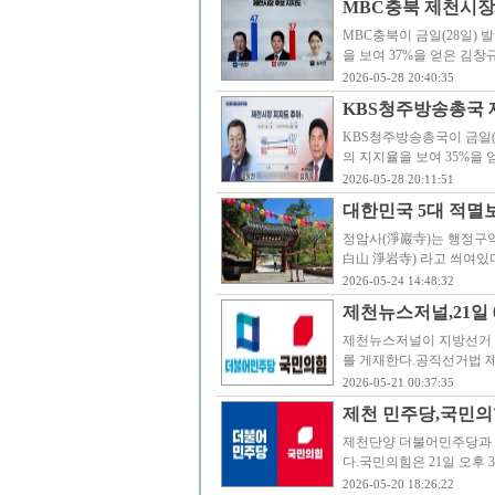
MBC충북 제천시장 
MBC충북이 금일(28일)
을 보여 37%을 얻은 김창
2026-05-28 20:40:35
KBS청주방송총국 
KBS청주방송총국이 금일(
의 지지율을 보여 35%을 
2026-05-28 20:11:51
대한민국 5대 적멸
정암사(淨巖寺)는 행정구역
白山 淨岩寺) 라고 씌여
2026-05-24 14:48:32
제천뉴스저널,21일
제천뉴스저널이 지방선거 
를 게재한다.공직선거법 제8
2026-05-21 00:37:35
제천 민주당,국민의
제천단양 더불어민주당과 국
다.국민의힘은 21일 오후
2026-05-20 18:26:22