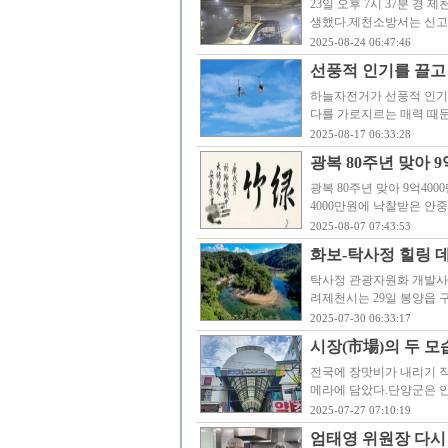
23일 오후 7시 37분 
생했다.제천소방서는 신고 접
2025-08-24 06:47:46
선풍적 인기를 끌고
하늘자전거가 선풍적 인기를 
다를 가로지르는 매력 때문
2025-08-17 06:33:28
광복 80주년 맞아 
광복 80주년 맞아 9억40
4000만원에 낙찰받은 안중
2025-08-07 07:43:53
화보-탁사정 힐링 
탁사정 관광자원화 개발사
려제천시는 29일 봉양읍 구
2025-07-30 06:33:17
시장(市場)의 두 모
전국에 장맛비가 내리기 직
메라에 담았다.단양군은 인구
2025-07-27 07:10:19
엄태영 위원장 다시