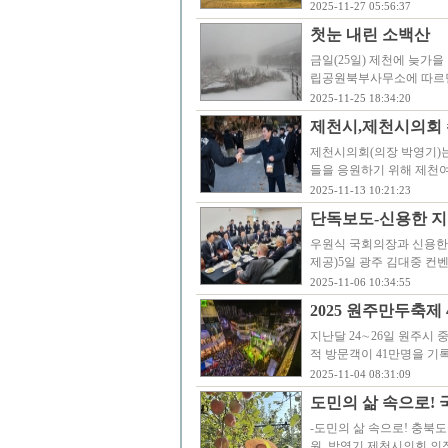
2025-11-27 05:56:37
첫눈 내린 소백산
금일(25일) 제천에 늦가을
립공원북부사무소에 따르면 이
2025-11-25 18:34:20
제천시,제천시의회 
제천시의회(의장 박영기)는
들을 응원하기 위해 제천
2025-11-13 10:21:23
단독보도-신용한 지
우원식 국회의장과 신용한
제공)5일 광주 김대중 컨
2025-11-06 10:34:55
2025 원주만두축제
지난달 24∼26일 원주시 
적 방문객이 41만명을 기
2025-11-04 08:31:09
도민의 삶 속으로!
-도민의 삶 속으로! 충북
원, 박영기 제천시의회 의