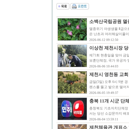
소백산국립공원 멸
멸종위기 야생생물 Ⅱ급으
은 난초과 여러해살이풀이
2026-06-12 09:12:50
이상천 제천시장 당
제71회 현충일을 맞아 금
보훈단체장, 국가 유공자 및
2026-06-06 10:44:03
제천시 영천동 교회
금일(5일) 오후 6시 9분
펜스를 뚫고 밭으로 떨어져
2026-06-05 19:49:37
충북 11개 시군 단체
층청북도 기초자치단체장 
서는 당선 소감문까지 배
2026-06-04 13:59:11
제천체육관 개표소 