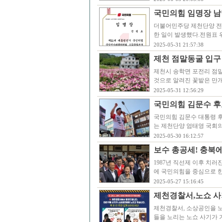
국민의힘 임명장 남
더불어민주당 제천단양 전
한 일이 발생했다.전원표
2025-05-31 21:57:38
제천 점말동굴 입구
제천시 송학면 포전리 점
것으로 알려진 꽃밭은 만
2025-05-31 12:56:29
국민의힘 김문수 후
국민의힘 김문수 대통령 후
는 제천단양 엄태영 국회의
2025-05-30 16:12:57
보수 총공세! 충북에
1987년 직선제 이후 치
에 국민의힘을 중심으로 
2025-05-27 15:16:45
제천경찰서,노쇼 사
제천경찰서, 소상공인을 
들을 노리는 노쇼 사기가 