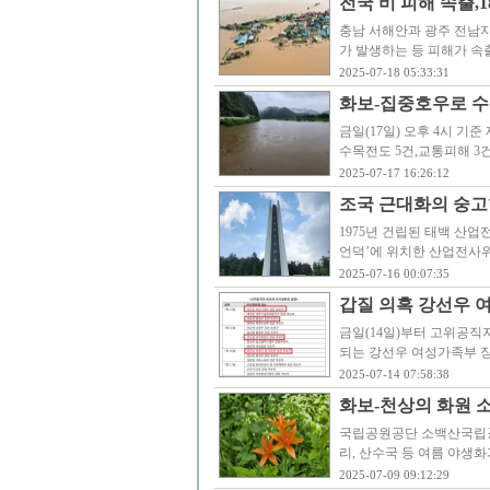
전국 비 피해 속출,1
충남 서해안과 광주 전남
가 발생하는 등 피해가 속
2025-07-18 05:33:31
화보-집중호우로 수
금일(17일) 오후 4시 기준
수목전도 5건,교통피해 3건
2025-07-17 16:26:12
조국 근대화의 숭고
1975년 건립된 태백 산
언덕’에 위치한 산업전사위
2025-07-16 00:07:35
갑질 의혹 강선우 
금일(14일)부터 고위공직자
되는 강선우 여성가족부 
2025-07-14 07:58:38
화보-천상의 화원 
국립공원공단 소백산국립공
리, 산수국 등 여름 야
2025-07-09 09:12:29