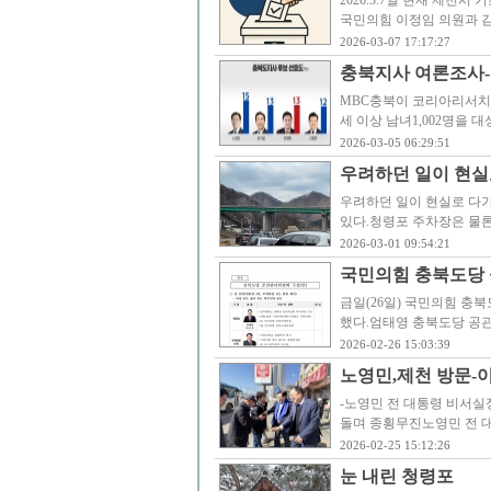
2026.3.7일 현재 제천
국민의힘 이정임 의원과 
2026-03-07 17:17:27
충북지사 여론조사-
MBC충북이 코리아리서치인
세 이상 남녀1,002명을
2026-03-05 06:29:51
우려하던 일이 현실로
우려하던 일이 현실로 다가
있다.청령포 주차장은 물론
2026-03-01 09:54:21
국민의힘 충북도당 
금일(26일) 국민의힘 충
했다.엄태영 충북도당 공
2026-02-26 15:03:39
노영민,제천 방문-
-노영민 전 대통령 비서실
돌며 종횡무진노영민 전 대
2026-02-25 15:12:26
눈 내린 청령포