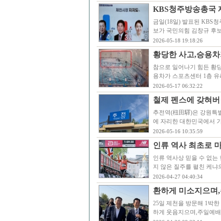
KBS청주방송총국 
금일(18일) 발표된 KB
보가 국민의힘 김창규 후보
2026-05-18 19:18:26
황당한 사고,승용차
참으로 일어나기 힘든 황당
용차가 스포츠센터 1층 유
2026-05-17 06:32:22
철제 펜스에 갖혀버
추전역(杻田驛)은 강원특별자
에 자리한 대한민국에서 가
2026-05-16 10:35:59
인류 역사 최초로 마
인류 역사상 믿을 수 없는
지 않은 질주를 펼친 케냐의
2026-04-27 04:40:34
환하게 미소지으며,
25일 제천을 방문해 1박한
하게 웃음지으며,주일예배