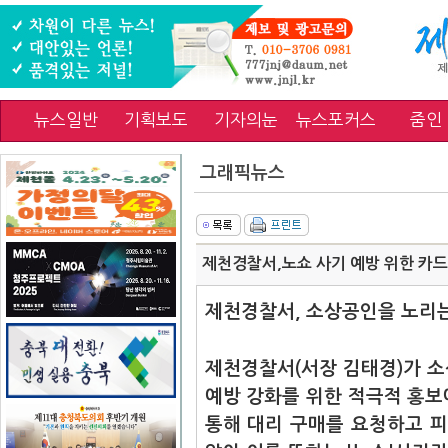
뉴스일반
기획보도
기자의눈
뉴스포커스
줌인
그래픽뉴스
제천경찰서,노쇼 사기 예방 위한 카드
제천경찰서, 소상공인을 노리는 
제천경찰서(서장 김태경)가 
예방 강화를 위한 적극적 홍보
통해 대리 구매를 요청하고 