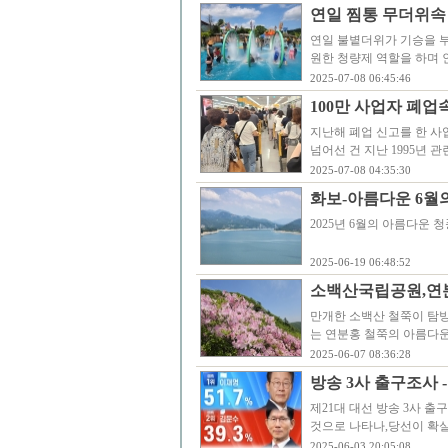
연일 찜통 무더위속
연일 불볕더위가 기승을 부
원한 청량제 역할을 하며 
2025-07-08 06:45:46
100만 사업자 폐
지난해 폐업 신고를 한 사
넘어선 건 지난 1995년 
2025-07-08 04:35:30
화보-아름다운 6월
2025년 6월의 아름다운 청풍
2025-06-19 06:48:52
소백산국립공원,연
만개한 소백산 철쭉이 탐방
는 연분홍 철쭉의 아름다운
2025-06-07 08:36:28
방송 3사 출구조사 -
제21대 대선 방송 3사 출
것으로 나타나,당선이 확실
2025-06-03 20:05:08