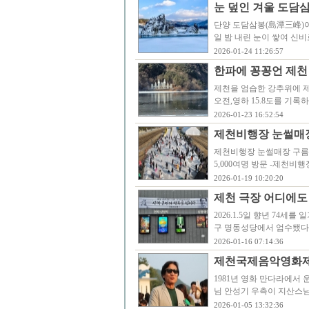
눈 덮인 겨울 도담
단양 도담삼봉(島潭三峰)이
일 밤 내린 눈이 쌓여 신비
2026-01-24 11:26:57
한파에 꽁꽁언 제천 
제천을 엄습한 강추위에 제
오전,영하 15.8도를 기록
2026-01-23 16:52:54
제천비행장 눈썰매장 
제천비행장 눈썰매장 구름인
5,000여명 방문 -제천
2026-01-19 10:20:20
제천 극장 어디에도
2026.1.5일 향년 74세
구 명동성당에서 엄수됐다
2026-01-16 07:14:36
제천국제음악영화제
1981년 영화 만다라에서
님 안성기 우측이 지산스님
2026-01-05 13:32:36